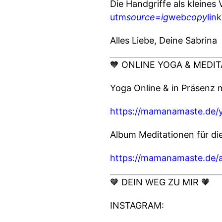
Die Handgriffe als kleine
utm
source=ig
web
copy
li
Alles Liebe, Deine Sabrina
🧡 ONLINE YOGA & MEDIT
Yoga Online & in Präsenz 
https://mamanamaste.de/
Album Meditationen für di
https://mamanamaste.de/
🧡 DEIN WEG ZU MIR 🧡
INSTAGRAM: