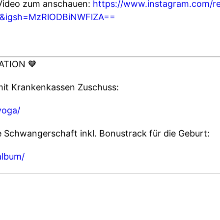
s Video zum anschauen:
https://www.instagram.com/r
nk&igsh=MzRlODBiNWFlZA==
ATION 🧡
mit Krankenkassen Zuschuss:
yoga/
e Schwangerschaft inkl. Bonustrack für die Geburt:
album/