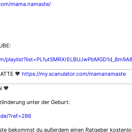
.com/mama.namaste/
UBE:
com/playlist?list=PL1utSMRXrELBUJwPbMGD1d_8m9
ATTE 🧡
https://my.scanulator.com/mamanamaste
 🧡
linderung unter der Geburt:
.de/?ref=286
e bekommst du außerdem einen Ratgeber kostenlo