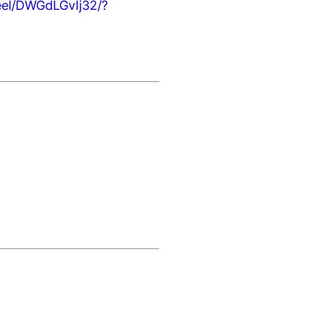
eel/DWGdLGvIj32/?