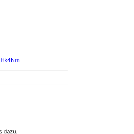
A8Hk4Nm
s dazu.